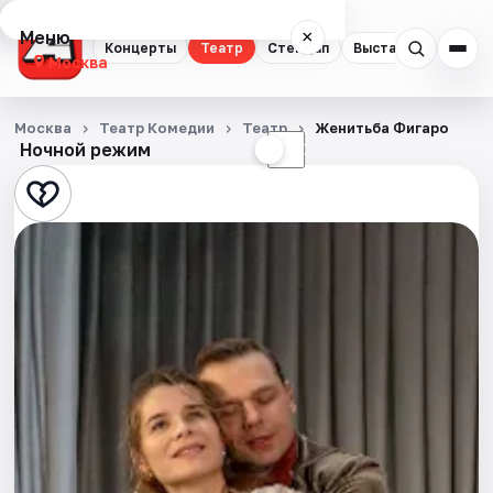
Меню
×
Концерты
Театр
Стендап
Выставки
Квест
Москва
Концерты
Москва
Театр Комедии
Театр
Женитьба Фигаро
Ночной режим
☀
☾
Театр
Стендап
Выставки
Квесты
Экскурсии
Спорт
События