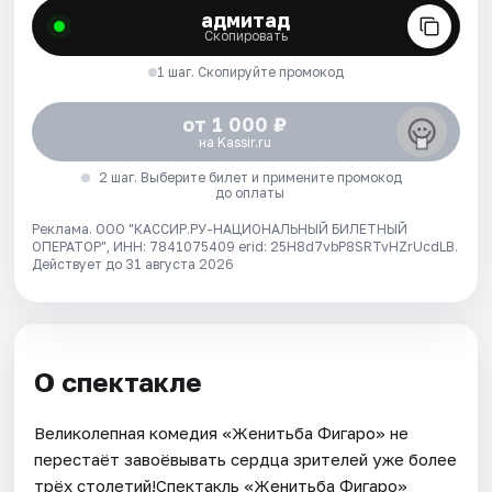
адмитад
Скопировать
1 шаг. Скопируйте промокод
от 1 000 ₽
на Kassir.ru
2 шаг. Выберите билет и примените промокод
до оплаты
Реклама. ООО "КАССИР.РУ-НАЦИОНАЛЬНЫЙ БИЛЕТНЫЙ
ОПЕРАТОР", ИНН: 7841075409 erid: 25H8d7vbP8SRTvHZrUcdLB.
Действует до 31 августа 2026
О спектакле
Великолепная комедия «Женитьба Фигаро» не
перестаёт завоёвывать сердца зрителей уже более
трёх столетий!Спектакль «Женитьба Фигаро»