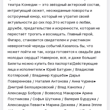
театра Комедии — это звёздный актерский состав,
интригующий сюжет, неожиданные повороты и
остроумный юмор, который не утратил своей
актуальности до сих пор.Это история о любви,
дружбе, предательстве и искренности, которая не
перестаёт трогать и восхищать. Главный герой,
Фигаро, становится свидетелем и участником
невероятной череды событий.Казалось бы, что
может пойти не так, когда готовятся к свадьбе два
молодых сердца? Наверное, всё, и даже больше!
Билеты можно купить без паспорта!Действующие
лица и исполнители:● Юрий Батурин / Владислав
Котлярский / Владимир Курцеба● Дарья
Повереннова / Наталия Антонова / Анна Чурина●
Дмитрий Белоцерковский / Влад Канопка /
Александр Бобров / Всеволод Макаров● Арина
Постникова / Софья Шуткина / Валерия Бурдужа /
Александра Левант● Марина Дюжева / Жанна Эппле