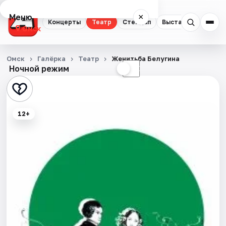
Меню
×
Концерты
Театр
Стендап
Выставки
Квест
Омск
Концерты
Омск
Галёрка
Театр
Женитьба Белугина
Ночной режим
☀
☾
Театр
Стендап
12+
Выставки
Квесты
Экскурсии
Спорт
События