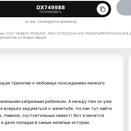
DX749988
Скопировать
1 шаг. Скопируйте промокод
ма. ООО "ЯНДЕКС МУЗЫКА", ИНН: 9705121040 erid: 25H8d7vbP8SRTvHZrUcdLB
ероприятие на Яндекс Афише!
ающая трилогию о любовных похождениях мелкого
маленьким капризным ребенком. А между тем он уже
мя всерьез задуматься о женитьбе. Но как тут найти
, главное, состоятельных невест! Вот и мечется
 и дело попадая в самые нелепые истории.