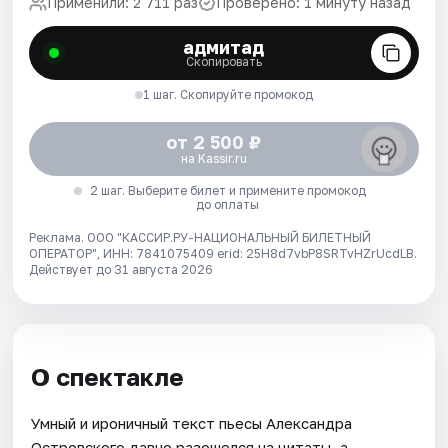
Применили: 2 711 раз
Проверено: 1 минуту назад
адмитад
Скопировать
1 шаг. Скопируйте промокод
от 2 500 ₽
на Kassir.ru
2 шаг. Выберите билет и примените промокод
до оплаты
Реклама. ООО "КАССИР.РУ-НАЦИОНАЛЬНЫЙ БИЛЕТНЫЙ
ОПЕРАТОР", ИНН: 7841075409 erid: 25H8d7vbP8SRTvHZrUcdLB.
Действует до 31 августа 2026
О спектакле
Умный и ироничный текст пьесы Александра
Островского давно разошелся на цитаты, а