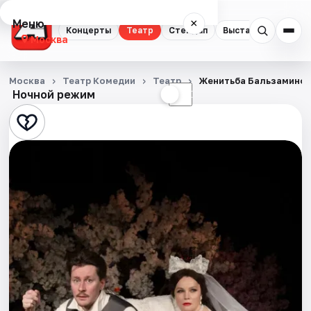
Меню
×
Концерты
Театр
Стендап
Выставки
Квест
Москва
Концерты
Москва
Театр Комедии
Театр
Женитьба Бальзамино
Ночной режим
☀
☾
Театр
Стендап
Выставки
Квесты
Экскурсии
Спорт
События