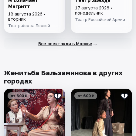
М означает
Театр Звезда
Магритт
17 августа 2026 •
понедельник
18 августа 2026 •
вторник
Театр Российской Армии
Театр.doc на Лесной
→
Все спектакли в Москве
Женитьба Бальзаминова в других
городах
от 600 ₽
от 600 ₽