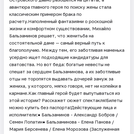
авантюра главного героя по поиску жены стала
классическим примером брака по
расчету.Наполненный фантазиями о роскошной
жизни и комфортном существовании, Михайло
Бальзаминов решает, что женитьба на
состоятельной даме — самый верный путь к
благополучию. Между тем, его заботливая маменька
усердно ищет подходящие кандидатуры для
сватовства. Но вот беда: богатые невесты не
спешат за сердцем Бальзаминова, а их заботливые
отцы не торопятся выдавать дочерей замуж за
жениха, у которого, мягко говоря, нет ни копейки в
кармане.Как главный герой будет выпутываться из
этой истории? Расскажет сюжет спектакля!Билеты
можно купить без паспорта!Действующие лица и
исполнители:● Бальзаминов - Александр Бобров /
Семен Лопатин● Бальзаминова - Елена Панова /
Мария Берсенева / Елена Морозова (Заслуженная