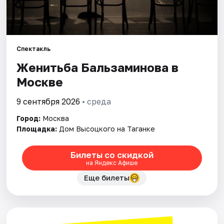
Города
Площадки
Спектакль
Женитьба Бальзаминова в
Артисты
Москве
Рейтинги
9 сентября 2026
• среда
Город:
Москва
Площадка:
Дом Высоцкого на Таганке
Билеты со скидкой
на Яндекс Афише
Еще билеты