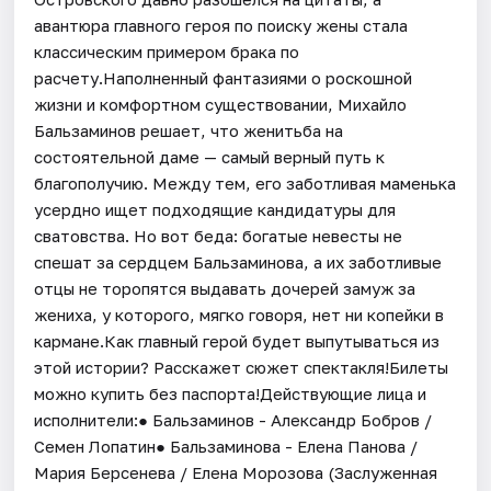
авантюра главного героя по поиску жены стала
классическим примером брака по
расчету.Наполненный фантазиями о роскошной
жизни и комфортном существовании, Михайло
Бальзаминов решает, что женитьба на
состоятельной даме — самый верный путь к
благополучию. Между тем, его заботливая маменька
усердно ищет подходящие кандидатуры для
сватовства. Но вот беда: богатые невесты не
спешат за сердцем Бальзаминова, а их заботливые
отцы не торопятся выдавать дочерей замуж за
жениха, у которого, мягко говоря, нет ни копейки в
кармане.Как главный герой будет выпутываться из
этой истории? Расскажет сюжет спектакля!Билеты
можно купить без паспорта!Действующие лица и
исполнители:● Бальзаминов - Александр Бобров /
Семен Лопатин● Бальзаминова - Елена Панова /
Мария Берсенева / Елена Морозова (Заслуженная