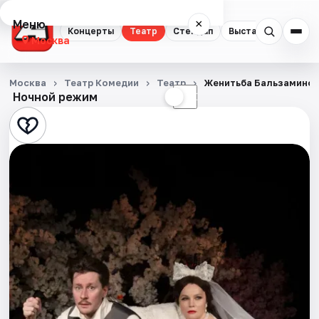
Меню
×
Концерты
Театр
Стендап
Выставки
Квест
Москва
Концерты
Москва
Театр Комедии
Театр
Женитьба Бальзамино
Ночной режим
☀
☾
Театр
Стендап
Выставки
Квесты
Экскурсии
Спорт
События