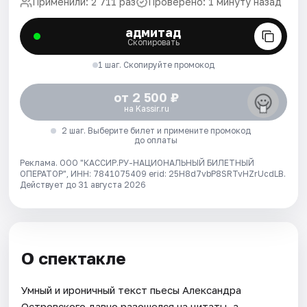
Применили: 2 711 раз
Проверено: 1 минуту назад
адмитад
Скопировать
1 шаг. Скопируйте промокод
от 2 500 ₽
на Kassir.ru
2 шаг. Выберите билет и примените промокод
до оплаты
Реклама. ООО "КАССИР.РУ-НАЦИОНАЛЬНЫЙ БИЛЕТНЫЙ
ОПЕРАТОР", ИНН: 7841075409 erid: 25H8d7vbP8SRTvHZrUcdLB.
Действует до 31 августа 2026
О спектакле
Умный и ироничный текст пьесы Александра
Островского давно разошелся на цитаты, а