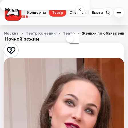
Меню
×
Концерты
Театр
Стендап
Выставки
Квест
Москва
Концерты
Москва
Театр Комедии
Театр
Женихи по объявлению
Ночной режим
☀
☾
Театр
Стендап
Выставки
Квесты
Экскурсии
Спорт
События