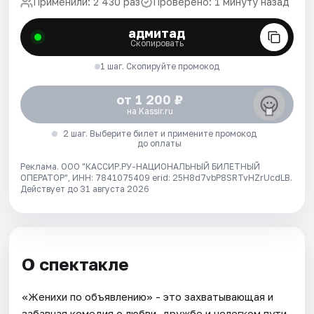
Применили: 2 430 раз
Проверено: 1 минуту назад
адмитад
Скопировать
1 шаг. Скопируйте промокод
от 1 200 ₽
на Kassir.ru
2 шаг. Выберите билет и примените промокод
до оплаты
Реклама. ООО "КАССИР.РУ-НАЦИОНАЛЬНЫЙ БИЛЕТНЫЙ
ОПЕРАТОР", ИНН: 7841075409 erid: 25H8d7vbP8SRTvHZrUcdLB.
Действует до 31 августа 2026
О спектакле
«Женихи по объявлению» - это захватывающая и
забавная комедия о любви, дружбе и нелегком пути