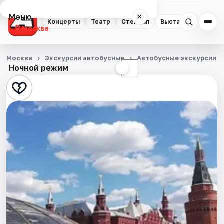
Меню
×
Концерты
Театр
Стендап
Выставки
Квест
Москва
Концерты
Москва
Экскурсии автобусные
Автобусные экскурсии
Ночной режим
☀
☾
Театр
Стендап
Выставки
Квесты
Экскурсии
Спорт
События