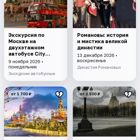
Экскурсия по
Романовы: история
Москве на
и мистика великой
двухэтажном
династии
автобусе City
13 декабря 2026 •
Sightseeing
воскресенье
9 ноября 2026 •
понедельник
Династия Романовых
Экскурсии автобусные
от 1 700 ₽
от 2 500 ₽