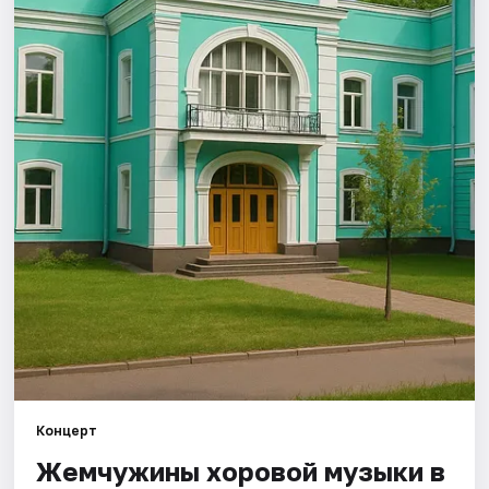
Города
Площадки
Артисты
Рейтинги
Концерт
Жемчужины хоровой музыки в