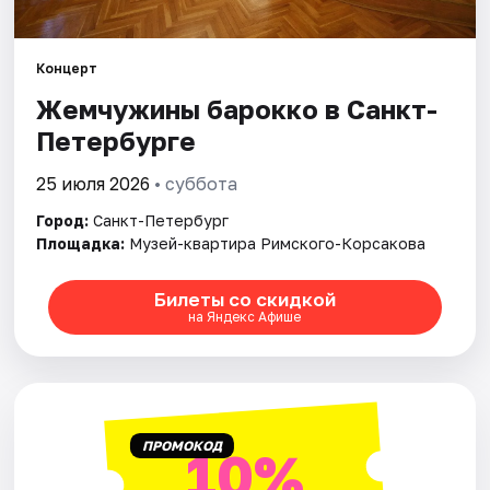
Города
Концерт
Жемчужины барокко в Санкт-
Площадки
Петербурге
Артисты
25 июля 2026
• суббота
Рейтинги
Город:
Санкт-Петербург
Площадка:
Музей-квартира Римского-Корсакова
Билеты со скидкой
на Яндекс Афише
ПРОМОКОД
10%