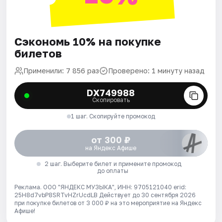
Сэкономь 10% на покупке
билетов
Применили: 7 856 раз
Проверено: 1 минуту назад
DX749988
Скопировать
1 шаг. Скопируйте промокод
от 300 ₽
на Яндекс Афише
2 шаг. Выберите билет и примените промокод
до оплаты
Реклама. ООО "ЯНДЕКС МУЗЫКА", ИНН: 9705121040 erid:
25H8d7vbP8SRTvHZrUcdLB
Действует до 30 сентября 2026
при покупке билетов от 3 000 ₽ на это мероприятие на Яндекс
Афише!