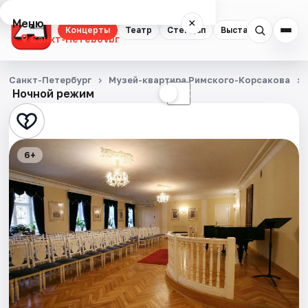
Меню
×
Концерты
Театр
Стендап
Выставки
Квест
Санкт-Петербург
Концерты
Санкт-Петербург
Музей-квартира Римского-Корсакова
Ночной режим
☀
☾
Театр
Стендап
6+
Выставки
Квесты
Экскурсии
Спорт
События