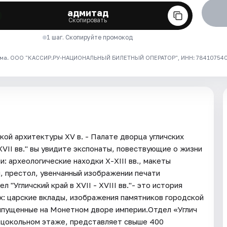
адмитад
Скопировать
1 шаг. Скопируйте промокод
ма. ООО "КАССИР.РУ-НАЦИОНАЛЬНЫЙ БИЛЕТНЫЙ ОПЕРАТОР", ИНН: 7841075409
кой архитектуры XV в. - Палате дворца угличских
 XVII вв." вы увидите экспонаты, повествующие о жизни
: археологические находки X-XIII вв., макеты
ы, престол, увенчанный изображении печати
"Угличский край в XVII - XVIII вв."- это история
х: царские вклады, изображения памятников городской
, выпущенные на Монетном дворе империи.Отдел «Углич
 цокольном этаже, представляет свыше 400