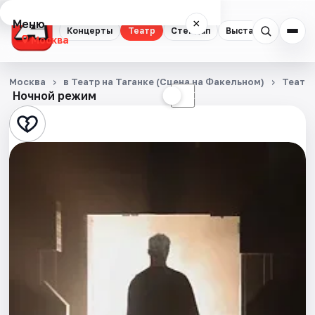
Меню
×
Концерты
Театр
Стендап
Выставки
Квест
Москва
Концерты
Москва
в Театр на Таганке (Сцена на Факельном)
Театр
Ночной режим
☀
☾
Театр
Стендап
Выставки
Квесты
Экскурсии
Спорт
События