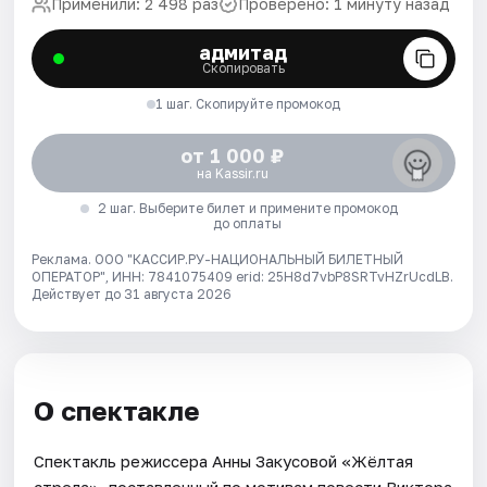
Применили: 2 498 раз
Проверено: 1 минуту назад
адмитад
Скопировать
1 шаг. Скопируйте промокод
от 1 000 ₽
на Kassir.ru
2 шаг. Выберите билет и примените промокод
до оплаты
Реклама. ООО "КАССИР.РУ-НАЦИОНАЛЬНЫЙ БИЛЕТНЫЙ
ОПЕРАТОР", ИНН: 7841075409 erid: 25H8d7vbP8SRTvHZrUcdLB.
Действует до 31 августа 2026
О спектакле
Спектакль режиссера Анны Закусовой «Жёлтая
стрела», поставленный по мотивам повести Виктора