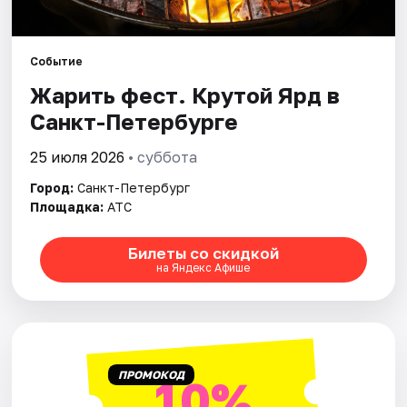
Города
Событие
Площадки
Жарить фест. Крутой Ярд в
Санкт-Петербурге
Артисты
25 июля 2026
• суббота
Рейтинги
Город:
Санкт-Петербург
Площадка:
АТС
Билеты со скидкой
на Яндекс Афише
ПРОМОКОД
10%