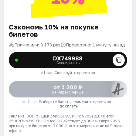
Сэкономь 10% на покупке
билетов
Применили: 8 173 раз
Проверено: 1 минуту назад
DX749988
Скопировать
1 шаг. Скопируйте промокод
от 1 200 ₽
на Яндекс Афише
2 шаг. Выберите билет и примените промокод
до оплаты
Реклама. ООО "ЯНДЕКС МУЗЫКА", ИНН: 9705121040 erid:
25H8d7vbP8SRTvHZrUcdLB
Действует до 30 сентября 2026
при покупке билетов от 3 000 ₽ на это мероприятие на Яндекс
Афише!