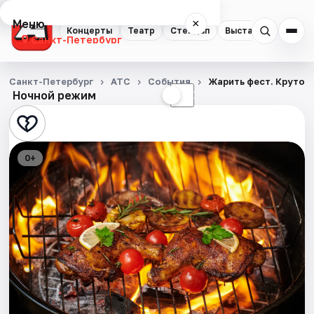
Меню
×
Концерты
Театр
Стендап
Выставки
Квест
Санкт-Петербург
Концерты
Санкт-Петербург
АТС
События
Жарить фест. Крутой
Ночной режим
☀
☾
Театр
Стендап
0+
Выставки
Квесты
Экскурсии
Спорт
События