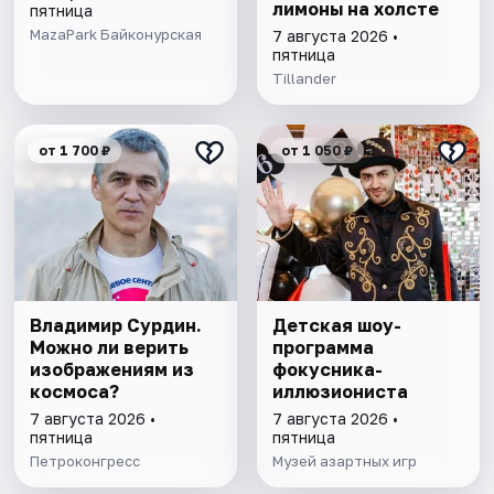
лимоны на холсте
пятница
MazaPark Байконурская
7 августа 2026 •
пятница
Tillander
от 1 700 ₽
от 1 050 ₽
Владимир Сурдин.
Детская шоу-
Можно ли верить
программа
изображениям из
фокусника-
космоса?
иллюзиониста
7 августа 2026 •
7 августа 2026 •
пятница
пятница
Петроконгресс
Музей азартных игр