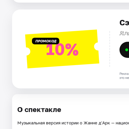
Города
Сэ
Площадки
П
ПРОМОКОД
10%
Артисты
Рейтинги
Рекла
это м
О спектакле
Музыкальная версия истории о Жанне д'Арк — нацио