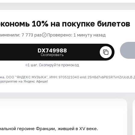
кономь 10% на покупке билетов
рименили: 7 773 раз
Проверено: 1 минуту назад
DX749988
Скопировать
1 шаг. Скопируйте промокод
ма. ООО "ЯНДЕКС МУЗЫКА", ИНН: 9705121040 erid: 25H8d7vbP8SRTvHZrUcdLB
ероприятие на Яндекс Афише!
нальной героине Франции, жившей в XV веке.