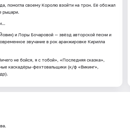
да, помогла своему Королю взойти на трон. Её обожал
е рыцари.
...
Йовин) и Лоры Бочаровой — звёзд авторской песни и
современное звучание в рок аранжировке Кирилла
чего не бойся, я с тобой», «Последняя сказка»,
ьные каскадёры-фехтовальщики (к/ф «Викинг»,
др).
ва.