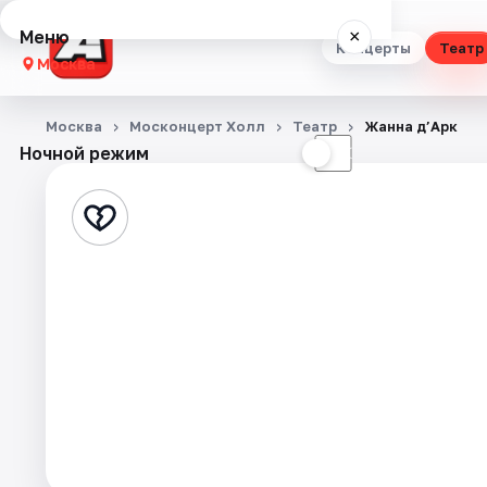
Меню
×
Концерты
Театр
Москва
Концерты
Москва
Москонцерт Холл
Театр
Жанна д’Арк
Ночной режим
☀
☾
Театр
Стендап
Выставки
Квесты
Экскурсии
Спорт
События