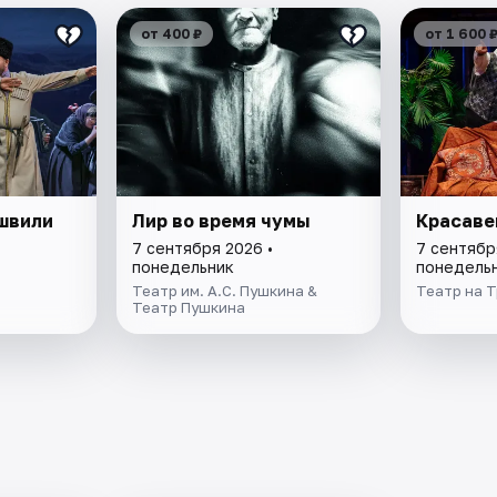
от 400 ₽
от 1 600 
швили
Лир во время чумы
Красаве
7 сентября 2026 •
7 сентябр
понедельник
понедель
Театр им. А.С. Пушкина &
Театр на 
Театр Пушкина