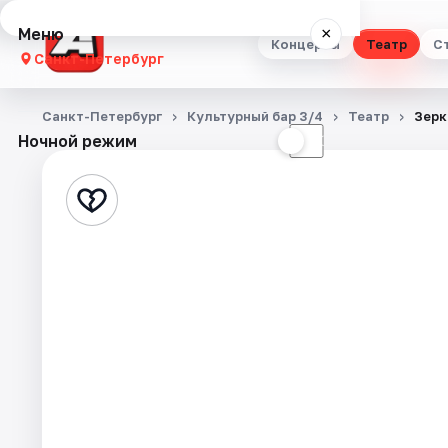
Меню
×
Концерты
Театр
С
Санкт-Петербург
Концерты
Санкт-Петербург
Культурный бар 3/4
Театр
Зерк
Ночной режим
☀
☾
Театр
Стендап
Выставки
Квесты
Экскурсии
Спорт
События