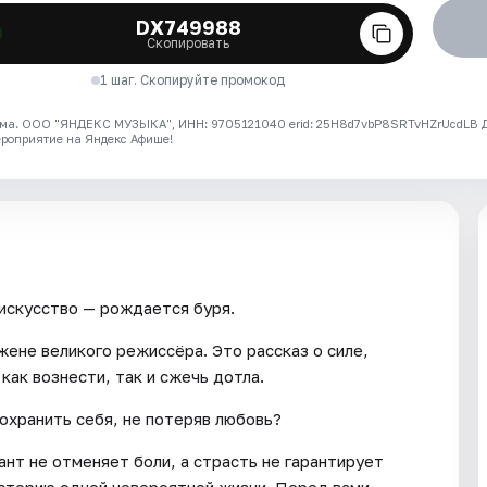
DX749988
Скопировать
1 шаг. Скопируйте промокод
ма. ООО "ЯНДЕКС МУЗЫКА", ИНН: 9705121040 erid: 25H8d7vbP8SRTvHZrUcdLB
ероприятие на Яндекс Афише!
 искусство — рождается буря.
ене великого режиссёра. Это рассказ о силе,
как вознести, так и сжечь дотла.
сохранить себя, не потеряв любовь?
нт не отменяет боли, а страсть не гарантирует