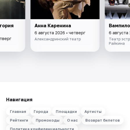
атория
Анна Каренина
Вампило
6 августа 2026 • четверг
6 августа 
етверг
Александринский театр
Театр эстр
Райкина
Навигация
Главная
Города
Площадки
Артисты
Рейтинги
Промокоды
О нас
Возврат билетов
Политика конфиденциальности