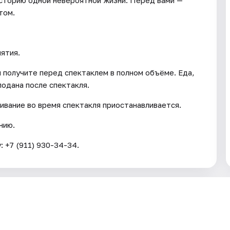
историю одной невероятной жизни. Перед вами —
том.
ятия.
ы получите перед спектаклем в полном объёме. Еда,
подана после спектакля.
ивание во время спектакля приостанавливается.
нию.
 +7 (911) 930-34-34.