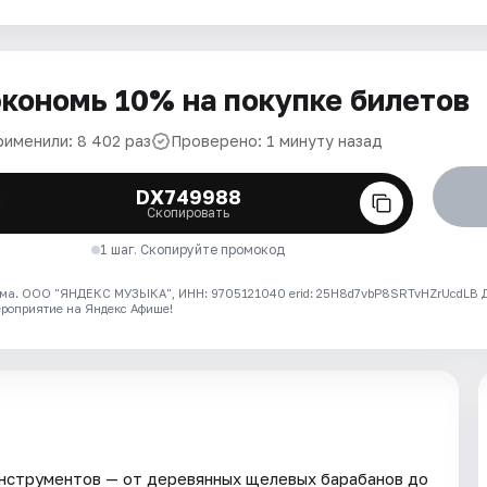
кономь 10% на покупке билетов
рименили: 8 402 раз
Проверено: 1 минуту назад
DX749988
Скопировать
1 шаг. Скопируйте промокод
ма. ООО "ЯНДЕКС МУЗЫКА", ИНН: 9705121040 erid: 25H8d7vbP8SRTvHZrUcdLB
ероприятие на Яндекс Афише!
 инструментов — от деревянных щелевых барабанов до