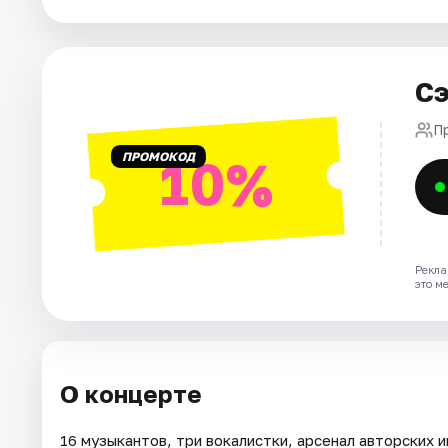
Города
Сэ
Площадки
П
Артисты
ПРОМОКОД
10%
Рейтинги
Рекла
это м
О концерте
16 музыкантов, три вокалистки, арсенал авторских