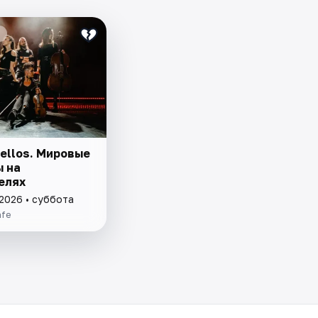
ellos. Мировые
ы на
елях
 2026 • суббота
afe