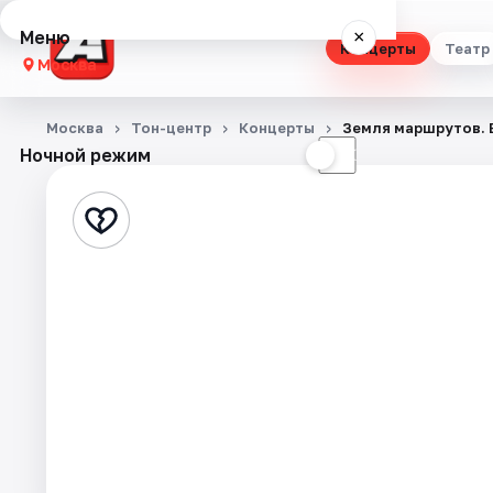
Меню
×
Концерты
Театр
Москва
Концерты
Москва
Тон-центр
Концерты
Земля маршрутов. 
Ночной режим
☀
☾
Театр
Стендап
Выставки
Квесты
Экскурсии
Спорт
События