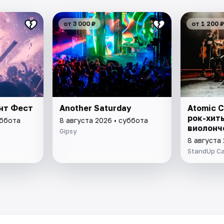
от 3 000 ₽
от 1 200 ₽
ант Фест
Another Saturday
Atomic C
рок-хит
уббота
8 августа 2026 • суббота
виолонч
Gipsy
8 августа
StandUp C