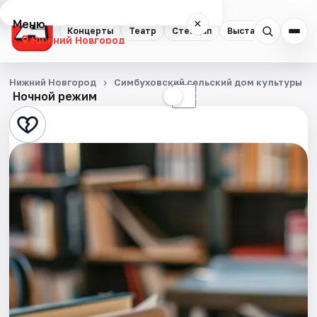
Меню
×
Концерты
Театр
Стендап
Выставки
Квест
Нижний Новгород
Концерты
Нижний Новгород
Симбуховский сельский дом культуры
Ночной режим
☀
☾
Театр
Стендап
Выставки
Квесты
Экскурсии
Спорт
События