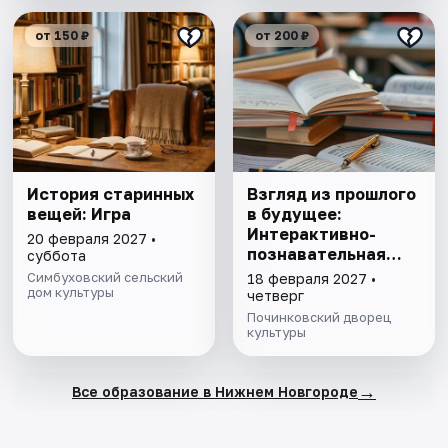
от 150 ₽
от 200 ₽
История старинных
Взгляд из прошлого
вещей: Игра
в будущее:
Интерактивно-
20 февраля 2027 •
познавательная
суббота
программа
Симбуховский сельский
18 февраля 2027 •
дом культуры
четверг
Починковский дворец
культуры
→
Все образование в Нижнем Новгороде