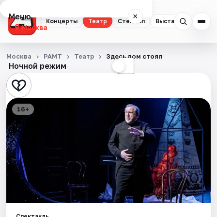
Меню
×
Концерты
Театр
Стендап
Выставки
Квест
Москва
Концерты
Москва
РАМТ
Театр
Здесь дом стоял
Ночной режим
☀
☾
Театр
Стендап
16+
Выставки
Квесты
Экскурсии
Спорт
События
Спектакль