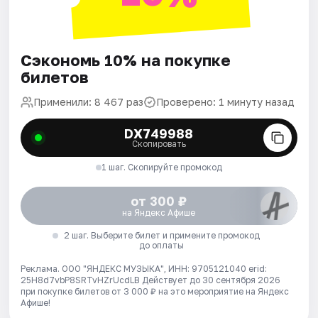
Сэкономь 10% на покупке
билетов
Применили: 8 467 раз
Проверено: 1 минуту назад
DX749988
Скопировать
1 шаг. Скопируйте промокод
от 300 ₽
на Яндекс Афише
2 шаг. Выберите билет и примените промокод
до оплаты
Реклама. ООО "ЯНДЕКС МУЗЫКА", ИНН: 9705121040 erid:
25H8d7vbP8SRTvHZrUcdLB
Действует до 30 сентября 2026
при покупке билетов от 3 000 ₽ на это мероприятие на Яндекс
Афише!