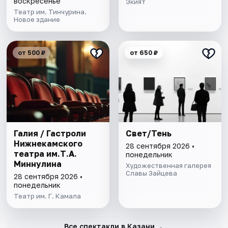
воскресенье
Экият
Театр им. Тинчурина.
Новое здание
от 500 ₽
от 650 ₽
Галия / Гастроли
Свет/Тень
Нижнекамского
28 сентября 2026 •
театра им.Т.А.
понедельник
Миннулина
Художественная галерея
Славы Зайцева
28 сентября 2026 •
понедельник
Театр им. Г. Камала
→
Все спектакли в Казани