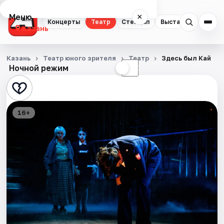
Меню
×
Концерты
Театр
Стендап
Выставки
Квест
Казань
Концерты
Казань
Театр юного зрителя
Театр
Здесь был Кай
Ночной режим
☀
☾
Театр
Стендап
16+
Выставки
Квесты
Экскурсии
Спорт
События