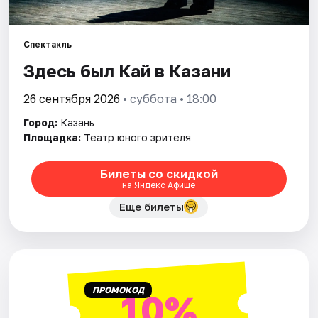
Города
Спектакль
Здесь был Кай в Казани
Площадки
26 сентября 2026
• суббота • 18:00
Артисты
Город:
Казань
Рейтинги
Площадка:
Театр юного зрителя
Билеты со скидкой
на Яндекс Афише
Еще билеты
ПРОМОКОД
10%