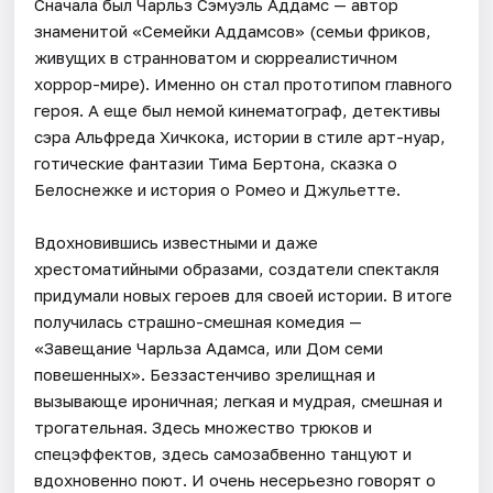
Сначала был Чарльз Сэмуэль Аддамс — автор
знаменитой «Семейки Аддамсов» (семьи фриков,
живущих в странноватом и сюрреалистичном
хоррор-мире). Именно он стал прототипом главного
героя. А еще был немой кинематограф, детективы
сэра Альфреда Хичкока, истории в стиле арт-нуар,
готические фантазии Тима Бертона, сказка о
Белоснежке и история о Ромео и Джульетте.
Вдохновившись известными и даже
хрестоматийными образами, создатели спектакля
придумали новых героев для своей истории. В итоге
получилась страшно-смешная комедия —
«Завещание Чарльза Адамса, или Дом семи
повешенных». Беззастенчиво зрелищная и
вызывающе ироничная; легкая и мудрая, смешная и
трогательная. Здесь множество трюков и
спецэффектов, здесь самозабвенно танцуют и
вдохновенно поют. И очень несерьезно говорят о