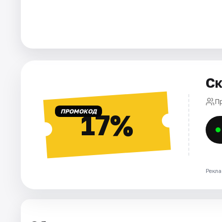
Города
Площадки
Артисты
Ск
Рейтинги
П
ПРОМОКОД
17%
Рекла