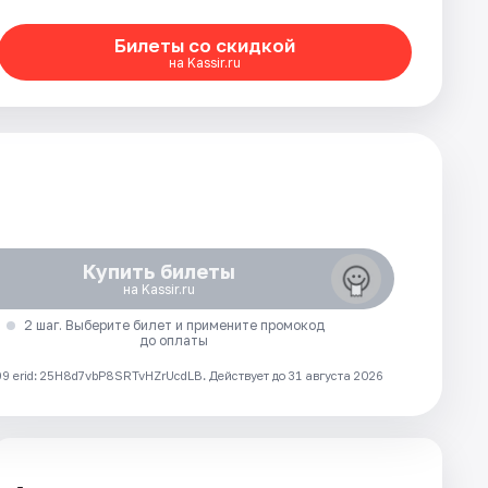
Билеты со скидкой
на Kassir.ru
Купить билеты
на Kassir.ru
2 шаг. Выберите билет и примените промокод
до оплаты
 erid: 25H8d7vbP8SRTvHZrUcdLB.
Действует до 31 августа 2026