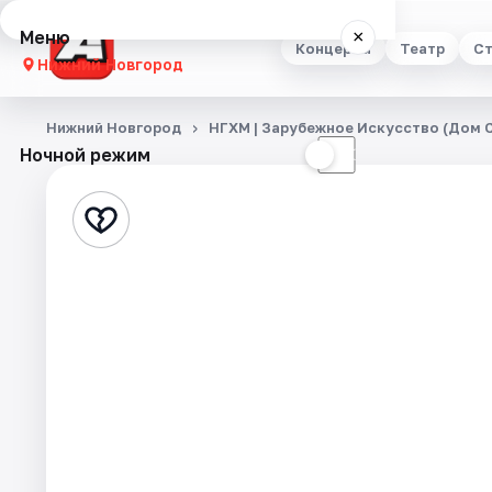
Меню
×
Концерты
Театр
Ст
Нижний Новгород
Концерты
Нижний Новгород
НГХМ | Зарубежное Искусство (Дом 
Ночной режим
☀
☾
Театр
Стендап
Выставки
Квесты
Экскурсии
Спорт
События