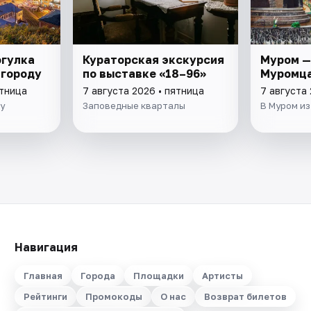
огулка
Кураторская экскурсия
Муром —
вгороду
по выставке «18–96»
Муромц
ятница
7 августа 2026 • пятница
7 августа 
у
Заповедные кварталы
В Муром и
Навигация
Главная
Города
Площадки
Артисты
Рейтинги
Промокоды
О нас
Возврат билетов