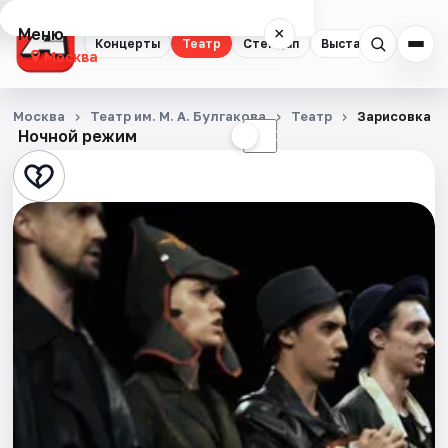
Меню
×
Концерты
Театр
Стендап
Выставки
Квест
Москва
Концерты
Москва
Театр им. М. А. Булгакова
Театр
Зарисовка к
Ночной режим
☀
☾
Театр
Стендап
Выставки
Квесты
Экскурсии
Спорт
События