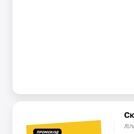
Города
Площадки
Артисты
Рейтинги
Ск
П
ПРОМОКОД