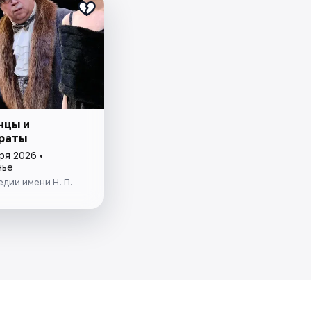
нцы и
раты
ря 2026 •
нье
дии имени Н. П.