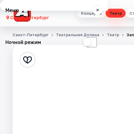
Меню
×
Концерты
Театр
С
Санкт-Петербург
Концерты
Санкт-Петербург
Театральная Долина
Театр
Зап
Ночной режим
☀
☾
Театр
Стендап
Выставки
Квесты
Экскурсии
Спорт
События