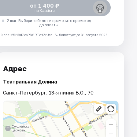
от 1 400 ₽
на Kassir.ru
2 шаг. Выберите билет и примените промокод
до оплаты
 erid: 25H8d7vbP8SRTvHZrUcdLB.
Действует до 31 августа 2026
Адрес
Театральная Долина
Санкт-Петербург, 13-я линия В.О., 70