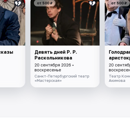
от 500 ₽
от 500 ₽
сказы
Девять дней Р. Р.
Голодра
Раскольникова
аристок
20 сентября 2026 •
20 сентяб
воскресенье
воскресе
Санкт-Петербургский театр
Театр Коме
«Мастерская»
Акимова