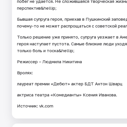
побег не удается. Не сложившаяся творческая жизнь
перспектив&hellip;
Бывшая супруга героя, приехав в Пушкинский запове
почему-то не может распрощаться с советской реаль
Только решение уже принято, супруга уезжает в Аме
героя наступает пустота. Самые близкие люди уходя
только боль и тоска&hellip;
Режиссер – Людмила Никитина
Вролях:
лауреат премии «Дебют» актер БДТ Антон Шварц
актриса театра «Комедианты» Ксения Иванова.
Источник: vk.com