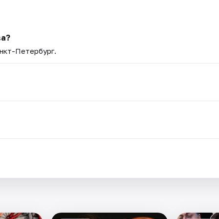
ва?
анкт-Петербург.
.