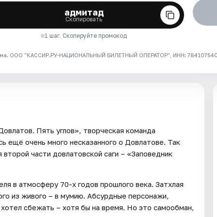
адмитад
Скопировать
1 шаг. Скопируйте промокод
ма. ООО "КАССИР.РУ-НАЦИОНАЛЬНЫЙ БИЛЕТНЫЙ ОПЕРАТОР", ИНН: 7841075409
овлатов. Пять углов», творческая команда
ь ещё очень много несказанного о Довлатове. Так
 второй части довлатовской саги – «Заповедник
ля в атмосферу 70-х годов прошлого века. Затхлая
ого из живого – в мумию. Абсурдные персонажи,
хотел сбежать – хотя бы на время. Но это самообман,