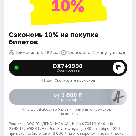
10%
Сэкономь 10% на покупке
билетов
Применили: 8 287 раз
Проверено: 1 минуту назад
DX749988
Скопировать
1 шаг. Скопируйте промокод
от 1 800 ₽
на Яндекс Афише
2 шаг. Выберите билет и примените промокод
до оплаты
Реклама. ООО "ЯНДЕКС МУЗЫКА", ИНН: 9705121040 erid:
25H8d7vbP8SRTvHZrUcdLB
Действует до 30 сентября 2026
при покупке билетов от 3 000 ₽ на это мероприятие на Яндекс