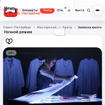
Меню
×
Концерты
Театр
Стендап
Выставки
Квест
Санкт-Петербург
Концерты
Санкт-Петербург
Мастерская
Театр
Записки юного в
Ночной режим
☀
☾
Театр
Стендап
16+
Выставки
Квесты
Экскурсии
Спорт
События