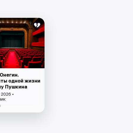
Онегин.
ты одной жизни
ну Пушкина
 2026 •
ник
й