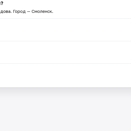
я?
едова
. Город — Смоленск.
.