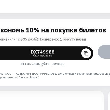
кономь 10% на покупке билетов
рименили: 7 805 раз
Проверено: 1 минуту назад
DX749988
Скопировать
1 шаг. Скопируйте промокод
ма. ООО "ЯНДЕКС МУЗЫКА", ИНН: 9705121040 erid: 25H8d7vbP8SRTvHZrUcdLB
ероприятие на Яндекс Афише!