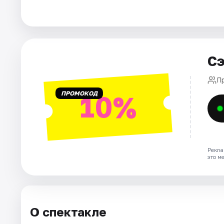
Города
Площадки
Артисты
Сэ
Рейтинги
П
ПРОМОКОД
10%
Рекла
это м
О спектакле