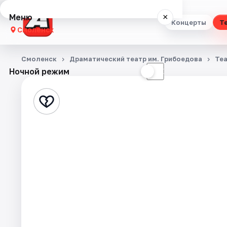
Меню
×
Концерты
Т
Смоленск
Концерты
Смоленск
Драматический театр им. Грибоедова
Те
Ночной режим
☀
☾
Театр
Стендап
Выставки
Экскурсии
Спорт
События