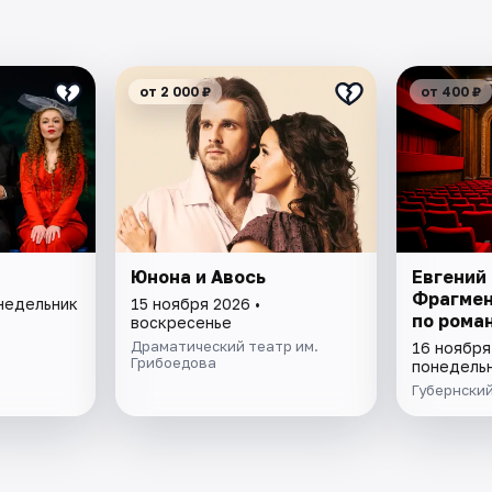
от 2 000 ₽
от 400 ₽
Юнона и Авось
Евгений 
Фрагмен
онедельник
15 ноября 2026 •
по рома
воскресенье
Драматический театр им.
16 ноября
Грибоедова
понедель
Губернски