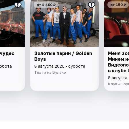
от 1 400 ₽
от 150 ₽
 чудес
Золотые парни / Golden
Меня зо
Boys
Минем и
Видеопо
уббота
8 августа 2026 • суббота
в клубе
Театр на Булаке
8 августа
Клуб «Шар