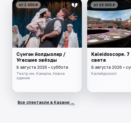
от 1 000 ₽
от 15 000 ₽
Cүнгән йолдызлар /
Kaleidoscope. 7
Угасшие звёзды
света
8 августа 2026 • суббота
8 августа 2026 • с
Театр им. Камала. Новое
Калейдоскоп
здание
→
Все спектакли в Казани