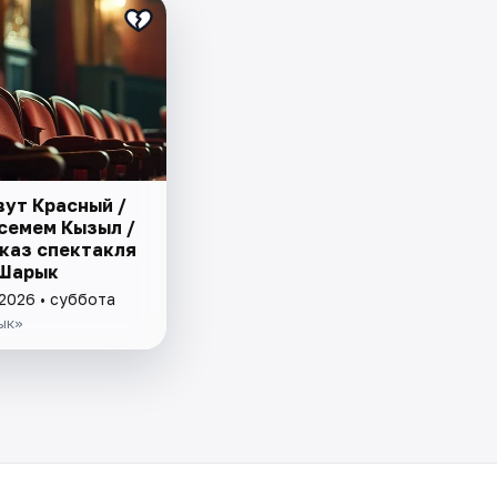
вут Красный /
семем Кызыл /
каз спектакля
 Шарык
 2026 • суббота
ык»