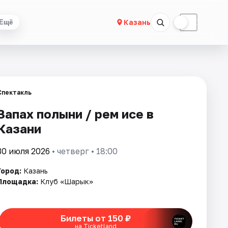
☀
☾
Казань
Ещё
Спектакль
Запах полыни / Әрем исе в
Казани
30 июля 2026
• четверг • 18:00
Город:
Казань
Площадка:
Клуб «Шарык»
Билеты от 150 ₽
на Ticketland