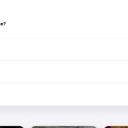
се?
.