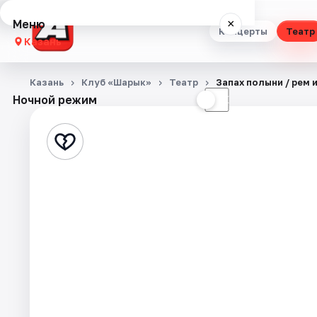
Меню
×
Концерты
Театр
Казань
Концерты
Казань
Клуб «Шарык»
Театр
Запах полыни / Әрем 
Ночной режим
☀
☾
Театр
Стендап
Выставки
Квесты
Экскурсии
Спорт
События