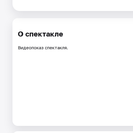
Города
Площадки
О спектакле
Артисты
Видеопоказ спектакля.
Рейтинги