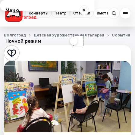
Меню
×
Концерты
Театр
Стендап
Выставки
Квест
Волгоград
Концерты
Волгоград
Детская художественная галерея
События
Ночной режим
☀
☾
Театр
Стендап
Выставки
Квесты
Экскурсии
Спорт
События