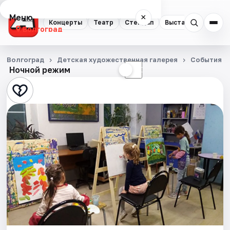
Меню
×
Концерты
Театр
Стендап
Выставки
Квест
Волгоград
Концерты
Волгоград
Детская художественная галерея
События
Ночной режим
☀
☾
Театр
Стендап
Выставки
Квесты
Экскурсии
Спорт
События