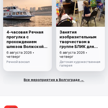
4-часовая Речная
Занятия
прогулка с
изобразительным
прохождением
творчеством в
шлюзов Волжской
группе БЛИК для
ГЭС
детей от 3 до 7 лет
6 августа 2026 •
6 августа 2026 •
четверг
четверг
Речной вокзал
Детская художественная
галерея
→
Все мероприятия в Волгограде