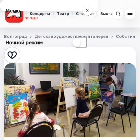
Меню
×
Концерты
Театр
Стендап
Выставки
Квест
Волгоград
Концерты
Волгоград
Детская художественная галерея
События
Ночной режим
☀
☾
Театр
Стендап
Выставки
Квесты
Экскурсии
Спорт
События