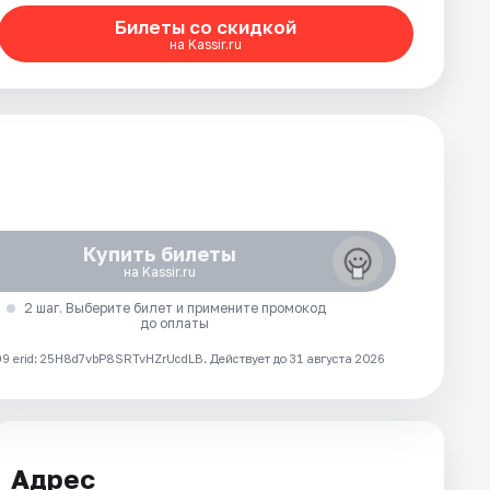
Билеты со скидкой
на Kassir.ru
Купить билеты
на Kassir.ru
2 шаг. Выберите билет и примените промокод
до оплаты
 erid: 25H8d7vbP8SRTvHZrUcdLB.
Действует до 31 августа 2026
Адрес