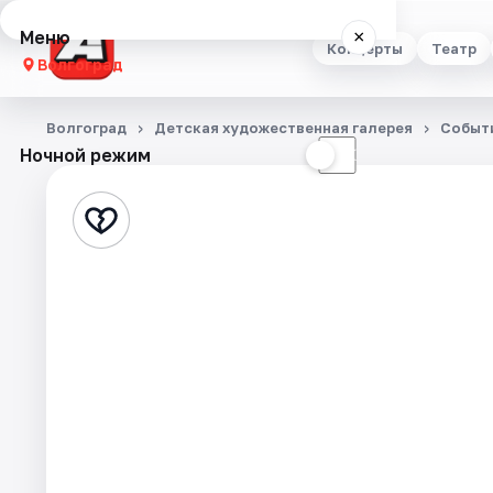
Меню
×
Концерты
Театр
Волгоград
Концерты
Волгоград
Детская художественная галерея
Событ
Ночной режим
☀
☾
Театр
Стендап
Выставки
Квесты
Экскурсии
Спорт
События