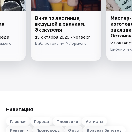
Вниз по лестнице,
Мастер-
ая
ведущей к знаниям.
изготов
Экскурсия
закладк
Останов
среда
15 октября 2026 • четверг
23 октябр
рького
Библиотека им.М.Горького
Библиотека
Навигация
Главная
Города
Площадки
Артисты
Рейтинги
Промокоды
О нас
Возврат билетов