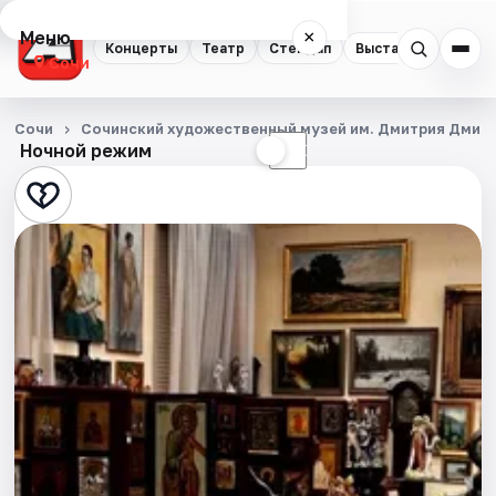
Меню
×
Концерты
Театр
Стендап
Выставки
Квест
Сочи
Концерты
Сочи
Сочинский художественный музей им. Дмитрия Дмит
Ночной режим
☀
☾
Театр
Стендап
Выставки
Квесты
Экскурсии
Спорт
События