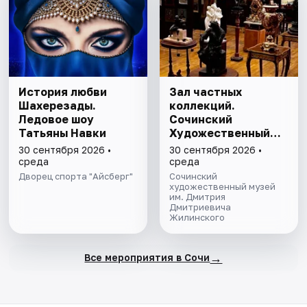
История любви
Зал частных
Шахерезады.
коллекций.
Ледовое шоу
Сочинский
Татьяны Навки
Художественный
музей им. Д.Д.
30 сентября 2026 •
30 сентября 2026 •
Жилинского
среда
среда
Дворец спорта "Айсберг"
Сочинский
художественный музей
им. Дмитрия
Дмитриевича
Жилинского
→
Все мероприятия в Сочи