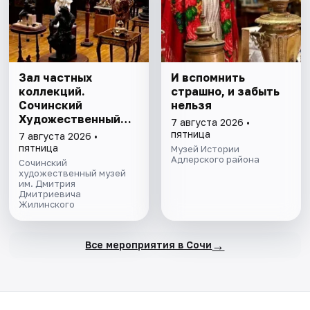
Зал частных
И вспомнить
коллекций.
страшно, и забыть
Сочинский
нельзя
Художественный
7 августа 2026 •
музей им. Д.Д.
пятница
7 августа 2026 •
Жилинского
пятница
Музей Истории
Адлерского района
Сочинский
художественный музей
им. Дмитрия
Дмитриевича
Жилинского
→
Все мероприятия в Сочи