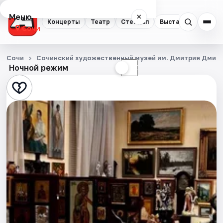
Меню
×
Концерты
Театр
Стендап
Выставки
Квест
Сочи
Концерты
Сочи
Сочинский художественный музей им. Дмитрия Дмит
Ночной режим
☀
☾
Театр
Стендап
Выставки
Квесты
Экскурсии
Спорт
События