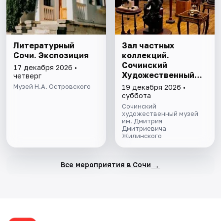
Литературный
Зал частных
Сочи. Экспозиция
коллекций.
Сочинский
17 декабря 2026 •
Художественный
четверг
музей им. Д.Д.
Музей Н.А. Островского
19 декабря 2026 •
Жилинского
суббота
Сочинский
художественный музей
им. Дмитрия
Дмитриевича
Жилинского
→
Все мероприятия в Сочи