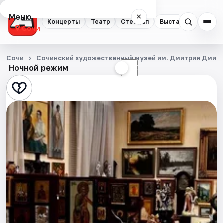
Меню
×
Концерты
Театр
Стендап
Выставки
Квест
Сочи
Концерты
Сочи
Сочинский художественный музей им. Дмитрия Дмит
Ночной режим
☀
☾
Театр
Стендап
Выставки
Квесты
Экскурсии
Спорт
События