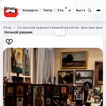
Меню
×
Концерты
Театр
Стендап
Выставки
Квест
Сочи
Концерты
Сочи
Сочинский художественный музей им. Дмитрия Дмит
Ночной режим
☀
☾
Театр
Стендап
Выставки
Квесты
Экскурсии
Спорт
События