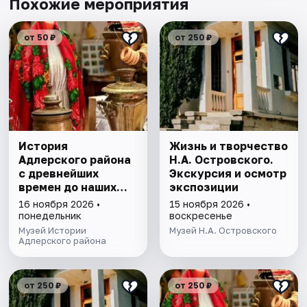
Похожие мероприятия
от 50 ₽
от 250 ₽
История
Жизнь и творчество
Адлерского района
Н.А. Островского.
с древнейших
Экскурсия и осмотр
времен до наших
экспозиции
дней. Экскурсия
16 ноября 2026 •
15 ноября 2026 •
понедельник
воскресенье
Музей Истории
Музей Н.А. Островского
Адлерского района
от 250 ₽
от 250 ₽