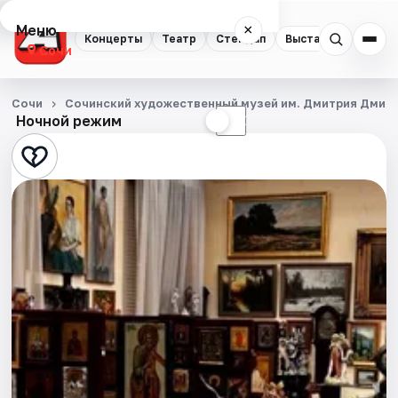
Меню
×
Концерты
Театр
Стендап
Выставки
Квест
Сочи
Концерты
Сочи
Сочинский художественный музей им. Дмитрия Дмит
Ночной режим
☀
☾
Театр
Стендап
Выставки
Квесты
Экскурсии
Спорт
События