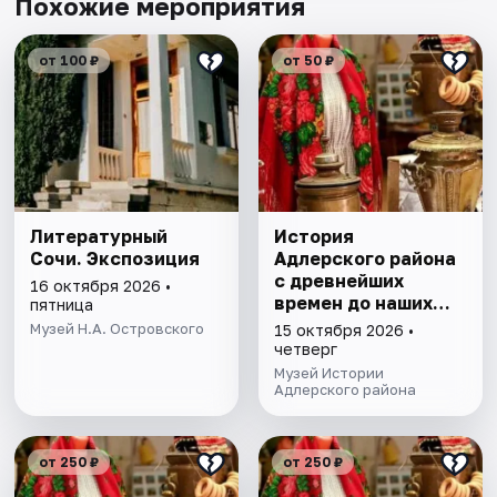
Похожие мероприятия
от 100 ₽
от 50 ₽
Литературный
История
Сочи. Экспозиция
Адлерского района
с древнейших
16 октября 2026 •
времен до наших
пятница
дней. Экскурсия
Музей Н.А. Островского
15 октября 2026 •
четверг
Музей Истории
Адлерского района
от 250 ₽
от 250 ₽