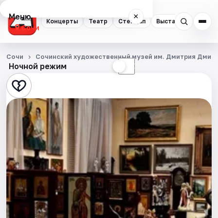
Меню
×
Концерты
Театр
Стендап
Выставки
Квест
Сочи
Концерты
Сочи
Сочинский художественный музей им. Дмитрия Дмит
Ночной режим
☀
☾
Театр
Стендап
Выставки
Квесты
Экскурсии
Спорт
События