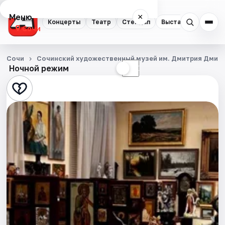
Меню
×
Концерты
Театр
Стендап
Выставки
Квест
Сочи
Концерты
Сочи
Сочинский художественный музей им. Дмитрия Дмит
Ночной режим
☀
☾
Театр
Стендап
Выставки
Квесты
Экскурсии
Спорт
События