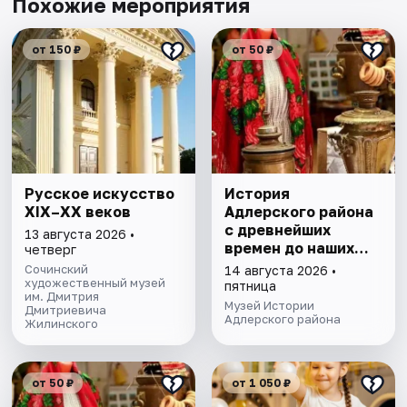
Похожие мероприятия
от 150 ₽
от 50 ₽
Русское искусство
История
XIX–XX веков
Адлерского района
с древнейших
13 августа 2026 •
времен до наших
четверг
дней. Экскурсия
Сочинский
14 августа 2026 •
художественный музей
пятница
им. Дмитрия
Музей Истории
Дмитриевича
Адлерского района
Жилинского
от 50 ₽
от 1 050 ₽