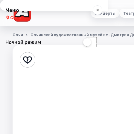
Меню
×
Концерты
Теат
Сочи
Концерты
Сочи
Сочинский художественный музей им. Дмитрия 
Ночной режим
☀
☾
Театр
Стендап
Выставки
Квесты
Экскурсии
Спорт
События