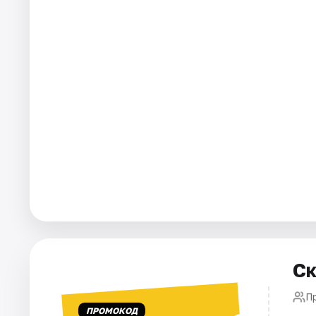
Города
Площадки
Артисты
Рейтинги
Ск
П
ПРОМОКОД