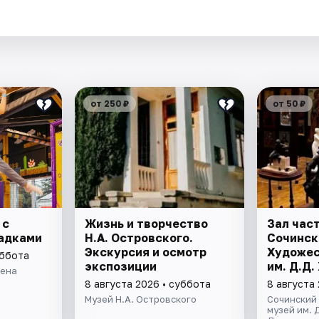
.
от 250 ₽
от 50 ₽
 с
Жизнь и творчество
Зал час
адками
Н.А. Островского.
Сочинск
Экскурсия и осмотр
Художес
уббота
экспозиции
им. Д.Д
рена
8 августа 2026 • суббота
8 августа
Музей Н.А. Островского
Сочинский
музей им. 