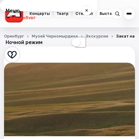
Меню
×
Концерты
Театр
Стендап
Выставки
Квест
Оренбург
Концерты
Оренбург
Музей Черномырдина
Экскурсии
Закат на К
Ночной режим
☀
☾
Театр
Стендап
Выставки
Квесты
Экскурсии
Спорт
События