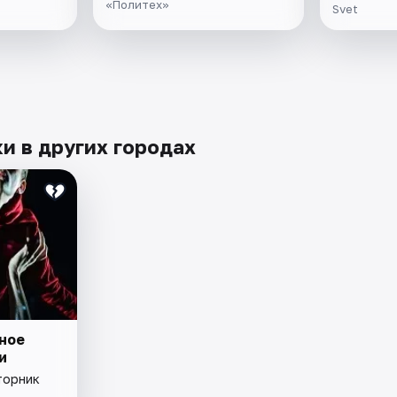
«Политех»
Svet
и в других городах
ное
и
торник