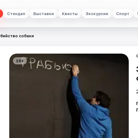
Стендап
Выставки
Квесты
Экскурсии
Спорт
убийство собаки
16+