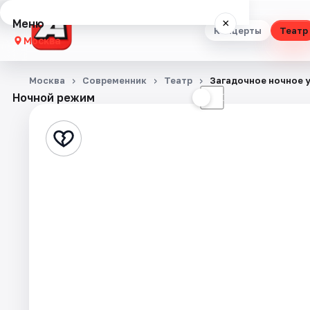
Меню
×
Концерты
Театр
Москва
Концерты
Москва
Современник
Театр
Загадочное ночное 
Ночной режим
☀
☾
Театр
Стендап
Выставки
Квесты
Экскурсии
Спорт
События