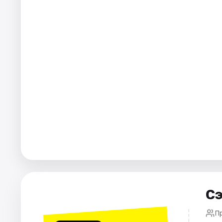
Города
Площадки
Артисты
Рейтинги
Сэ
П