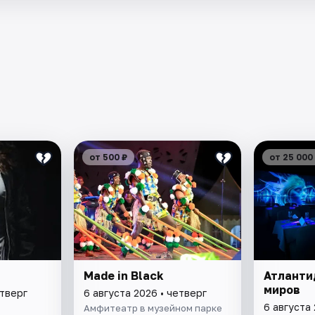
от 500 ₽
от 25 000
Made in Black
Атланти
миров
етверг
6 августа 2026 • четверг
6 августа 
Амфитеатр в музейном парке