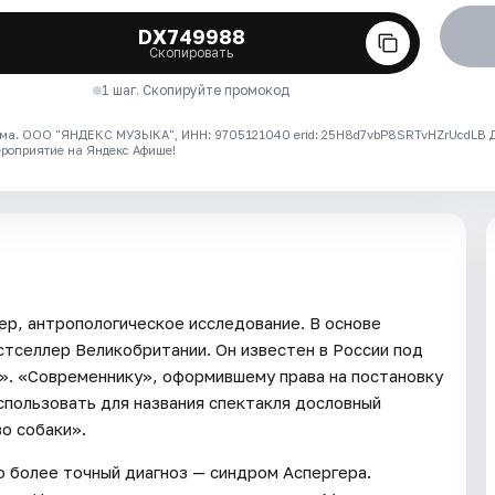
DX749988
Скопировать
1 шаг. Скопируйте промокод
ма. ООО "ЯНДЕКС МУЗЫКА", ИНН: 9705121040 erid: 25H8d7vbP8SRTvHZrUcdLB
ероприятие на Яндекс Афише!
ер, антропологическое исследование. В основе
стселлер Великобритании. Он известен в России под
». «Современнику», оформившему права на постановку
спользовать для названия спектакля дословный
во собаки».
о более точный диагноз — синдром Аспергера.