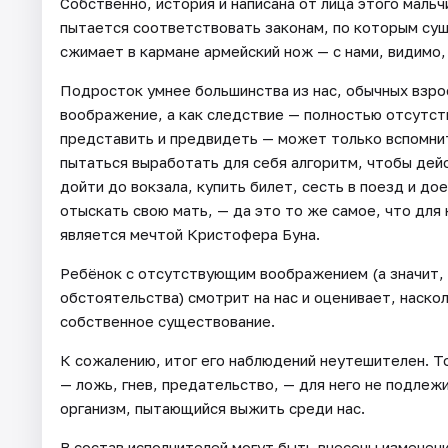
Собственно, история и написана от лица этого мальчи
пытается соответствовать законам, по которым су
сжимает в кармане армейский нож — с нами, видимо,
Подросток умнее большинства из нас, обычных взро
воображение, а как следствие — полностью отсутств
представить и предвидеть — может только вспомнить
пытаться выработать для себя алгоритм, чтобы дейс
дойти до вокзала, купить билет, сесть в поезд и до
отыскать свою мать, — да это то же самое, что для н
является мечтой Кристофера Буна.
Ребёнок с отсутствующим воображением (а значит,
обстоятельства) смотрит на нас и оценивает, наскол
собственное существование.
К сожалению, итог его наблюдений неутешителен. То
— ложь, гнев, предательство, — для него не подлежи
организм, пытающийся выжить среди нас.
В состав исполнителей могут быть внесены изменен