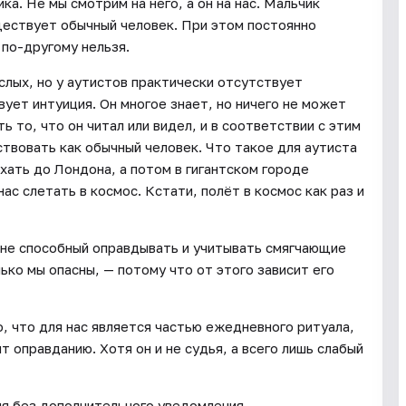
ка. Не мы смотрим на него, а он на нас. Мальчик
ществует обычный человек. При этом постоянно
 по-другому нельзя.
слых, но у аутистов практически отсутствует
ует интуиция. Он многое знает, но ничего не может
 то, что он читал или видел, и в соответствии с этим
твовать как обычный человек. Что такое для аутиста
ехать до Лондона, а потом в гигантском городе
ас слетать в космос. Кстати, полёт в космос как раз и
 не способный оправдывать и учитывать смягчающие
ько мы опасны, — потому что от этого зависит его
, что для нас является частью ежедневного ритуала,
т оправданию. Хотя он и не судья, а всего лишь слабый
ия без дополнительного уведомления.