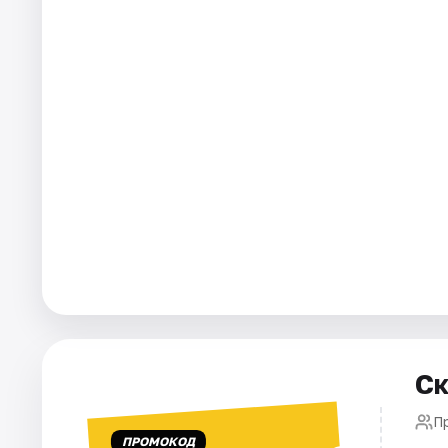
Города
Площадки
Артисты
Рейтинги
Ск
П
ПРОМОКОД