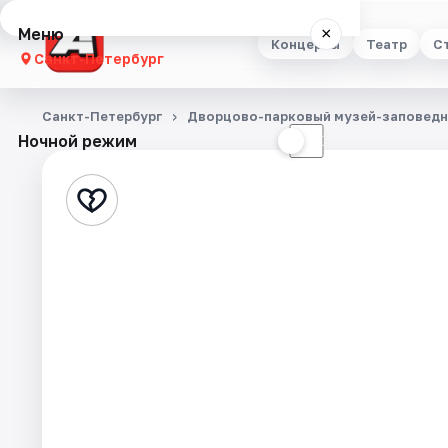
Меню
×
Концерты
Театр
С
Санкт-Петербург
Концерты
Санкт-Петербург
Дворцово-парковый музей-заповедн
Ночной режим
☀
☾
Театр
Стендап
Выставки
Квесты
Экскурсии
Спорт
События