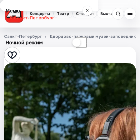
Меню
×
Концерты
Театр
Стендап
Выставки
Квест
Санкт-Петербург
Концерты
Санкт-Петербург
Дворцово-парковый музей-заповедник Г
Ночной режим
☀
☾
Театр
Стендап
Выставки
Квесты
Экскурсии
Спорт
События