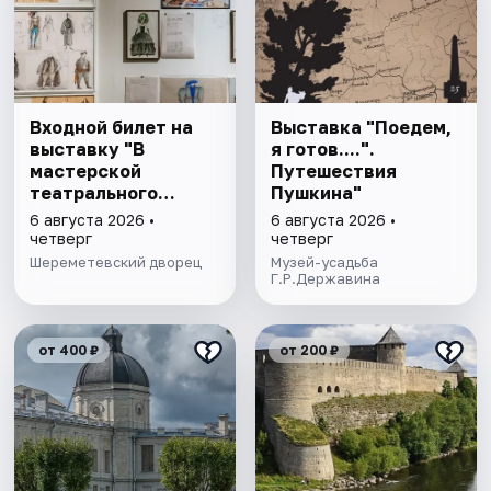
Входной билет на
Выставка "Поедем,
выставку "В
я готов....".
мастерской
Путешествия
театрального
Пушкина"
художника"
6 августа 2026 •
6 августа 2026 •
четверг
четверг
Шереметевский дворец
Музей-усадьба
Г.Р.Державина
от 400 ₽
от 200 ₽