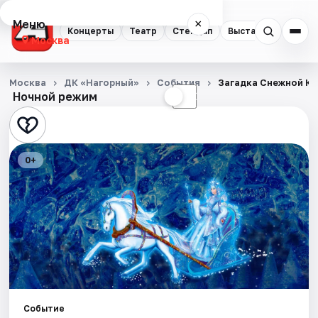
Меню
×
Концерты
Театр
Стендап
Выставки
Квест
Москва
Концерты
Москва
ДК «Нагорный»
События
Загадка Снежной К
Ночной режим
☀
☾
Театр
Стендап
0+
Выставки
Квесты
Экскурсии
Спорт
События
Событие