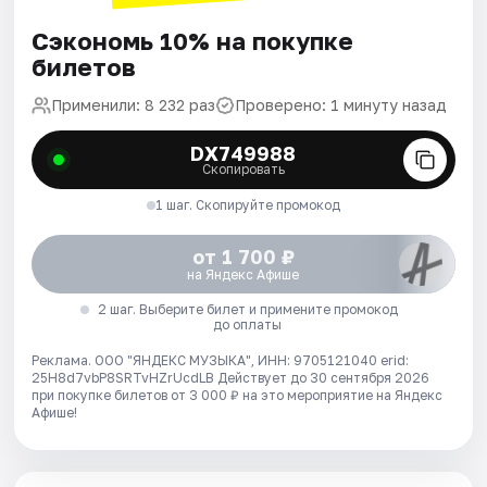
Сэкономь 10% на покупке
билетов
Применили: 8 232 раз
Проверено: 1 минуту назад
DX749988
Скопировать
1 шаг. Скопируйте промокод
от 1 700 ₽
на Яндекс Афише
2 шаг. Выберите билет и примените промокод
до оплаты
Реклама. ООО "ЯНДЕКС МУЗЫКА", ИНН: 9705121040 erid:
25H8d7vbP8SRTvHZrUcdLB
Действует до 30 сентября 2026
при покупке билетов от 3 000 ₽ на это мероприятие на Яндекс
Афише!