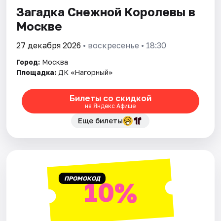
Загадка Снежной Королевы в
Москве
Города
27 декабря 2026
• воскресенье • 18:30
Площадки
Город:
Москва
Артисты
Площадка:
ДК «Нагорный»
Рейтинги
Билеты со скидкой
на Яндекс Афише
Еще билеты
ПРОМОКОД
10%