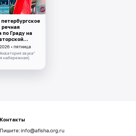
 петербургское
– речная
 пo Граду на
авторской
ией и живой
2026 • пятница
 в тёплом
Акватория звука"
теплохода
ая набережная)
Контакты
Пишите: info@afisha.org.ru