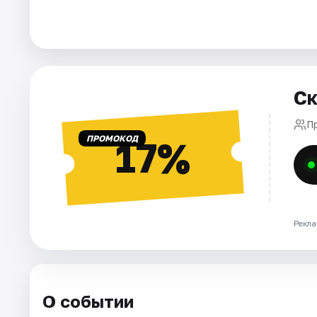
Города
Площадки
Ск
Артисты
П
Рейтинги
ПРОМОКОД
17%
Рекла
О событии