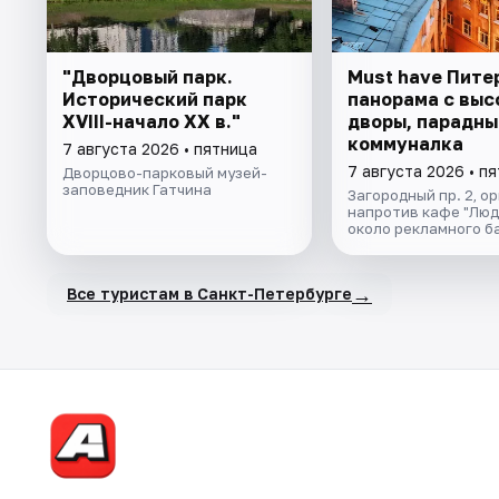
"Дворцовый парк.
Must have Пите
Исторический парк
панорама с выс
XVIII-начало XX в."
дворы, парадны
коммуналка
7 августа 2026 • пятница
7 августа 2026 • п
Дворцово-парковый музей-
заповедник Гатчина
Загородный пр. 2, о
напротив кафе "Люд
около рекламного б
→
Все туристам в Санкт-Петербурге