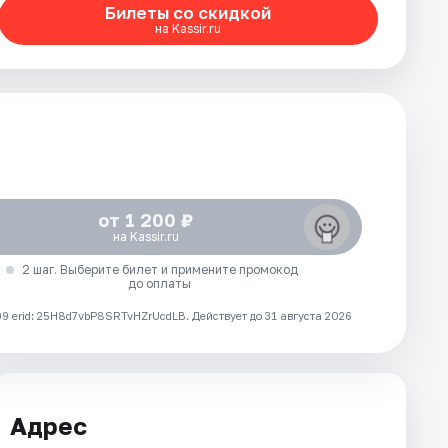
Билеты со скидкой
на Kassir.ru
от 1 200 ₽
на Kassir.ru
2 шаг. Выберите билет и примените промокод
до оплаты
 erid: 25H8d7vbP8SRTvHZrUcdLB.
Действует до 31 августа 2026
Адрес