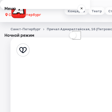
Меню
×
Концерты
Театр
С
Санкт-Петербург
Концерты
Санкт-Петербург
Причал Адмиралтейская, 16 (Петровс
Ночной режим
☀
☾
Театр
Стендап
Выставки
Квесты
Экскурсии
Спорт
События