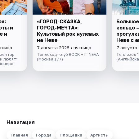
ра:
«ГОРОД-СКАЗКА,
Большое
оты и
ГОРОД-МЕЧТА»:
кольцо 
е и
Культовый рок нулевых
прогулка
на Неве
Неве с 
экскурс
ятница
7 августа 2026 • пятница
7 августа 
музыкой
риентир
Теплоход-клуб ROCK HIT NEVA
Теплоход "
салоне 
и любят"
(Москва 177)
(Английск
аннера
Навигация
Главная
Города
Площадки
Артисты