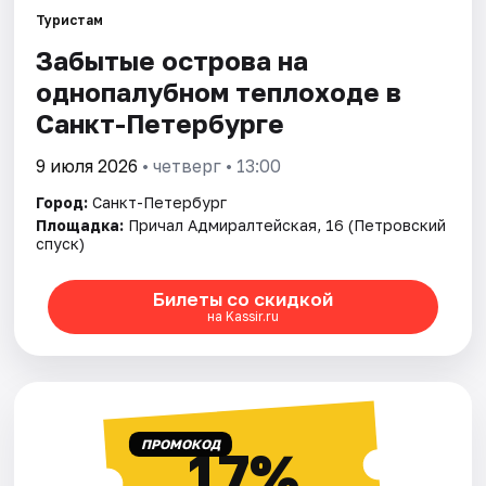
Туристам
Забытые острова на
Города
однопалубном теплоходе в
Площадки
Санкт-Петербурге
Артисты
9 июля 2026
• четверг • 13:00
Город:
Санкт-Петербург
Рейтинги
Площадка:
Причал Адмиралтейская, 16 (Петровский
спуск)
Билеты со скидкой
на Kassir.ru
ПРОМОКОД
17%