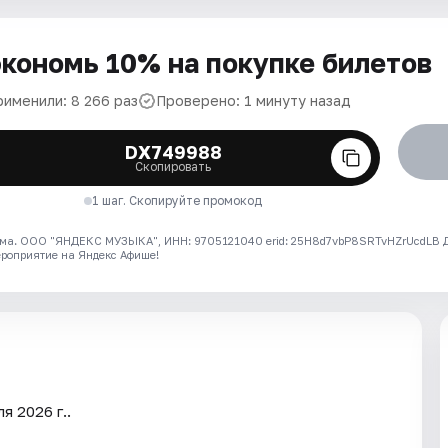
кономь 10% на покупке билетов
рименили: 8 266 раз
Проверено: 1 минуту назад
DX749988
Скопировать
1 шаг. Скопируйте промокод
ма. ООО "ЯНДЕКС МУЗЫКА", ИНН: 9705121040 erid: 25H8d7vbP8SRTvHZrUcdLB
ероприятие на Яндекс Афише!
я 2026 г..