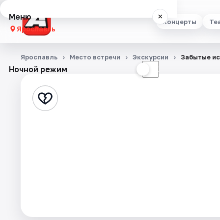
Меню
×
Концерты
Те
Ярославль
Концерты
Ярославль
Место встречи
Экскурсии
Забытые и
Ночной режим
☀
☾
Театр
Стендап
Выставки
Квесты
Экскурсии
События