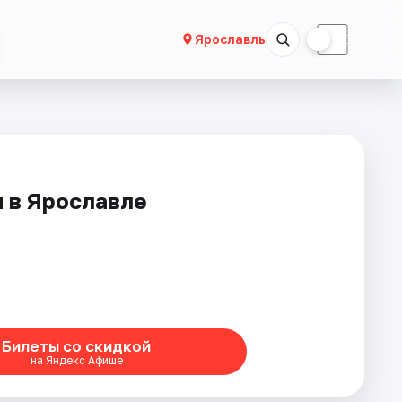
☀
☾
Ярославль
 в Ярославле
Билеты со скидкой
на Яндекс Афише