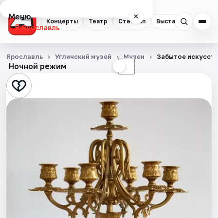
Меню
×
Концерты
Театр
Стендап
Выставки
Квест
Ярославль
Концерты
Ярославль
Угличский музей
Музеи
Забытое искусств
Ночной режим
☀
☾
Театр
Стендап
Выставки
Квесты
Экскурсии
События