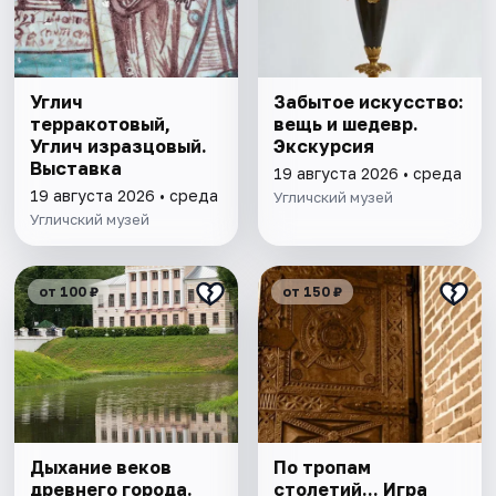
Углич
Забытое искусство:
терракотовый,
вещь и шедевр.
Углич изразцовый.
Экскурсия
Выставка
19 августа 2026 • среда
19 августа 2026 • среда
Угличский музей
Угличский музей
от 100 ₽
от 150 ₽
Дыхание веков
По тропам
древнего города.
столетий... Игра