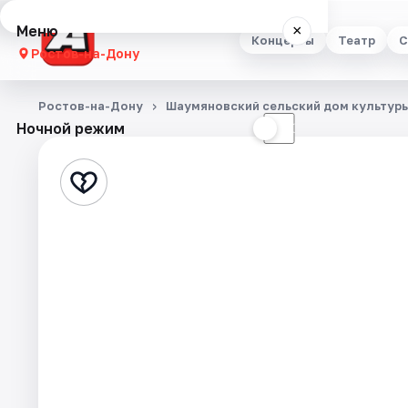
Меню
×
Концерты
Театр
С
Ростов-на-Дону
Концерты
Ростов-на-Дону
Шаумяновский сельский дом культур
Ночной режим
☀
☾
Театр
Стендап
Выставки
Квесты
Экскурсии
Спорт
События