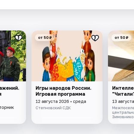
.
от 50 ₽
от 50 ₽
ажений.
Игры народов России.
Интелле
я
Игровая программа
"Читали
12 августа 2026 • среда
13 августа
вторник
Степновский СДК
Межпоселе
центральн
Зимовнико