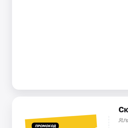
Города
Площадки
Артисты
Рейтинги
Ск
П
ПРОМОКОД