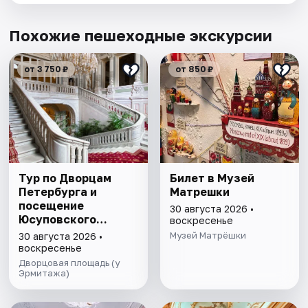
Похожие пешеходные экскурсии
от 3 750 ₽
от 850 ₽
Тур по Дворцам
Билет в Музей
Петербурга и
Матрешки
посещение
30 августа 2026 •
Юсуповского
воскресенье
дворца в мини-
Музей Матрёшки
30 августа 2026 •
группе
воскресенье
Дворцовая площадь (у
Эрмитажа)