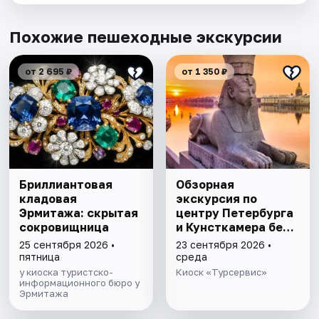
Похожие пешеходные экскурсии
от 2 695 ₽
от 1 350 ₽
Бриллиантовая
Обзорная
кладовая
экскурсия по
Эрмитажа: скрытая
центру Петербурга
сокровищница
и Кунсткамера без
очереди
25 сентября 2026 •
23 сентября 2026 •
пятница
среда
у киоска туристско-
Киоск «Турсервис»
информационного бюро у
Эрмитажа